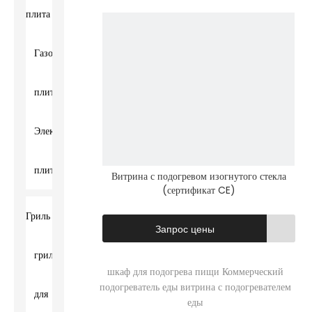
плита
Газовая
плита
Электрическая
плита
Витрина с подогревом изогнутого стекла
(сертификат CE)
Гриль
Запрос цены
гриль
шкаф для подогрева пищи
Коммерческий
подогреватель еды
витрина с подогревателем
для
еды