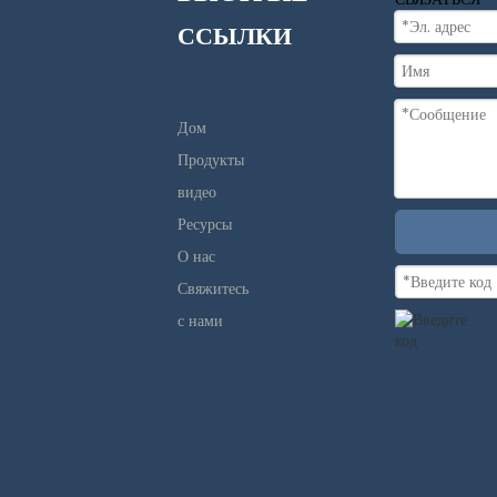
ССЫЛКИ
макароноварка
Дом
Газовая
Продукты
макароноварка
видео
Ресурсы
Электрическая
О нас
Свяжитесь
макароноварка
с нами
Подогреватель
еды