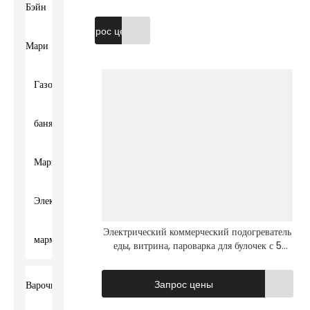
тележка с
Бэйн
двойной
Запрос цены
дверью и
Мари
подогревом
Газовая
баня
Мари
Электрический
Электрический коммерческий подогреватель
мармит
видео
еды, витрина, пароварка для булочек с 5
слоями
Варочная
Запрос цены