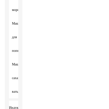
мороженого
Машина
для
попкорна
Машина
сахарной
ваты
Индукционная