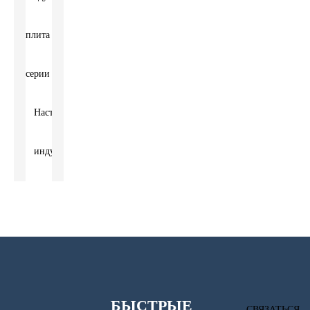
плита
серии
Настольная
индукционная
плита
Отдельностоящая
индукционная
БЫСТРЫЕ
плита
СВЯЗАТЬСЯ