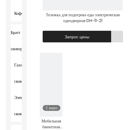
Кофемолка
Тележка для подогрева еды электрическая
видео
однодверная DH-11-21
Братт
Запрос цены
сковорода
Газовая
сковорода
Электрическая
видео
сковорода
Мобильная
банкетная