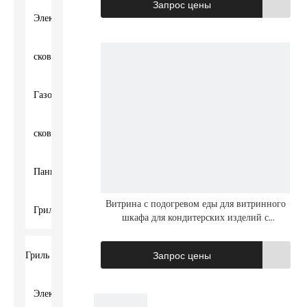
Запрос цены
Электрическая
сковородка
Газовая
сковородка
Панини
Витрина с подогревом еды для витринного
Гриль
шкафа для кондитерских изделий с
электроприводом для ресторанов
Гриль
Запрос цены
Электрический