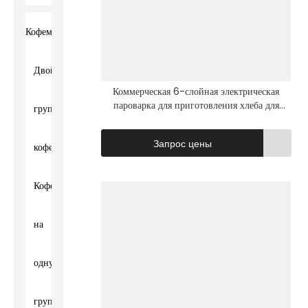
Кофемашина
Двойная
Коммерческая 6-слойная электрическая
видео
пароварка для приготовления хлеба для
групповая
булочек
Запрос цены
кофемашина
Кофемашина
на
одну
группу