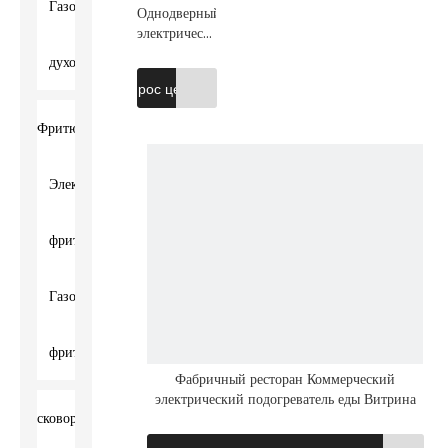
Газовая
Однодверный
электрический
шкаф для
духовка
подогрева
Запрос цены
еды
Фритюрница
Электрическая
фритюрница
Газовая
фритюрница
Фабричный ресторан Коммерческий
электрический подогреватель еды Витрина
сковородка