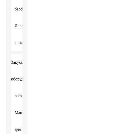
барбекю
Лавовый
гриль
Закусочное
оборудование
вафельница
Машина
для