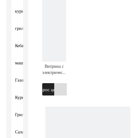
куриный
гриль
Кебаб
машина
Витрина с
электрическим
подогревателем
Газовый
еды в
Запрос цены
Гуанчжоу
R60-1
Куриный
Гриль
Саламандра