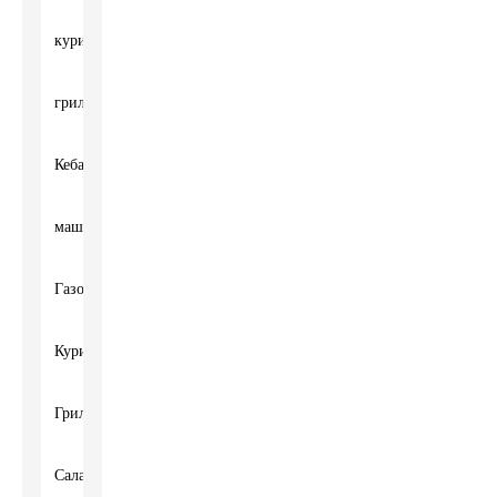
куриный
гриль
Кебаб
машина
Газовый
Куриный
Гриль
Саламандра