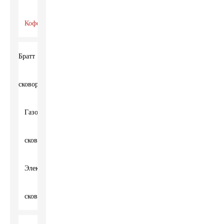
Кофемолка
Братт
сковорода
Газовая
сковорода
Электрическая
сковорода