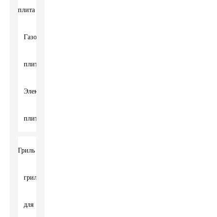
плита
Газовая
плита
Электрическая
плита
Гриль
гриль
для