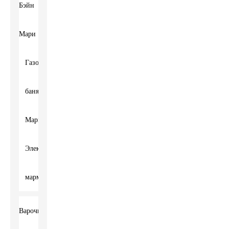
Бэйн
Мари
Газовая
баня
Мари
Электрический
мармит
Варочная