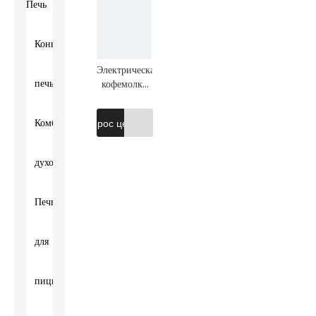
Печь
Конвекционная
Электрическая
печь
кофемолка
1,5 л
Комби-
Запрос цены
духовка
Печь
для
пиццы