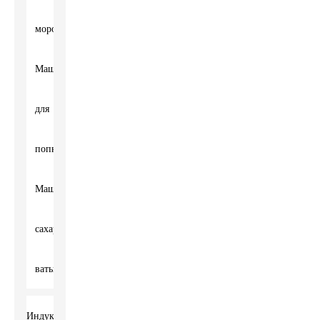
мороженого
Машина
для
попкорна
Машина
сахарной
ваты
Индукционная