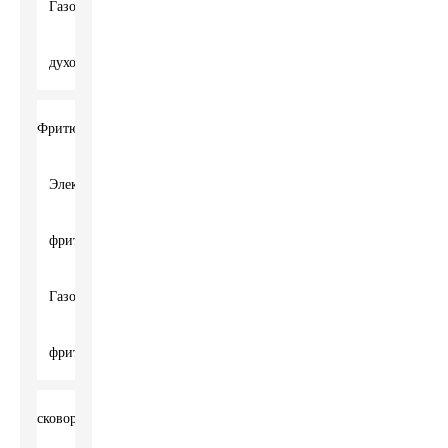
Газовая
духовка
Фритюрница
Электрическая
фритюрница
Газовая
фритюрница
сковородка