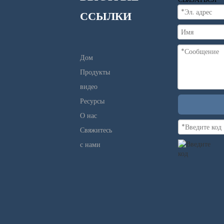
ССЫЛКИ
макароноварка
Дом
Газовая
Продукты
макароноварка
видео
Ресурсы
Электрическая
О нас
Свяжитесь
макароноварка
с нами
Подогреватель
еды