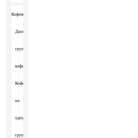
Кофемашина
Двойная
групповая
кофемашина
Кофемашина
на
одну
группу