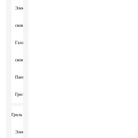
Электрическая
сковородка
Газовая
сковородка
Панини
Гриль
Гриль
Электрический