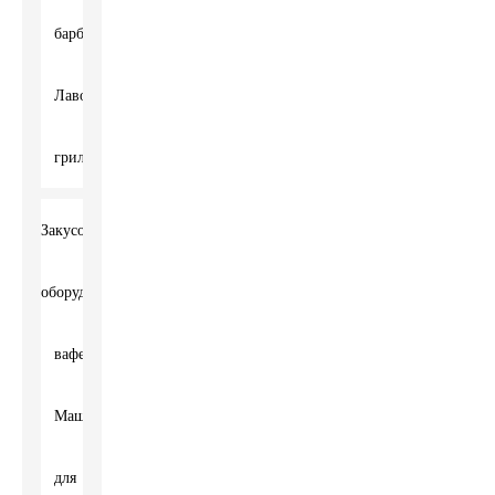
барбекю
Лавовый
гриль
Закусочное
оборудование
вафельница
Машина
для